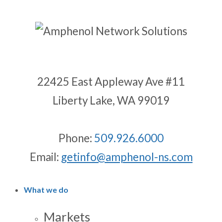
22425 East Appleway Ave #11
Liberty Lake, WA 99019
Phone:
509.926.6000
Email:
getinfo@amphenol-ns.com
What we do
Markets