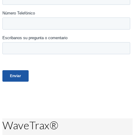
WaveTrax®