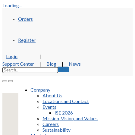
Loading...
Orders
Register
Login
|
Support Center
|
Blog
|
News
Company
About Us
Locations and Contact
Events
ISE 2026
Mission, Vision, and Values
Careers
Sustainability