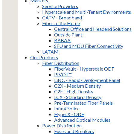
Markets
Service Providers
Hyperscale and Multi-Tenant Environments
CATV - Broadband
Fiber to the Home
Central Office and Headend Solutions
Outside Plant
BABAA
SFU and MDU Fiber Connectivity
LATAM
Our Products
Fiber Distribution
FiberVault - Hyperscale ODF
PIVOT™
LiNC - Rapid-Deployment Panel
C2X - Medium Density
C2E - High Density
LCX - Standard Density
Pre-Terminated Fiber Panels
InfinX Splice
HyperX - ODF
Advanced Optical Modules
Power Distribution
Fuses and Breakers